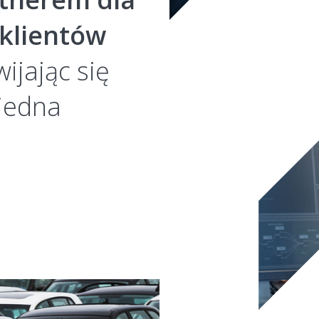
 klientów
ijając się
 jedna