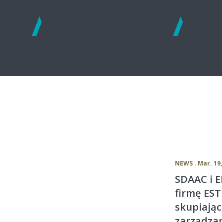
See
See
more
more
NEWS . Mar. 19,
SDAAC i 
firmę ES
skupiając
zarządza