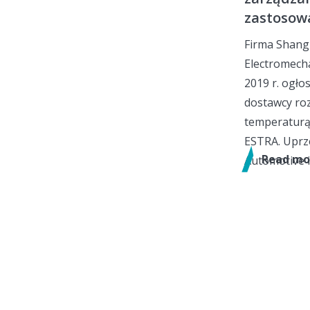
zastosow
Firma Shang
Electromecha
2019 r. ogł
dostawcy ro
temperaturą
ESTRA. Uprz
Read mo
Automotive i