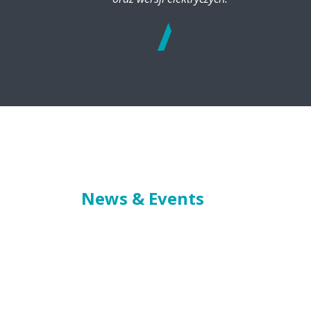
See
more
News & Events