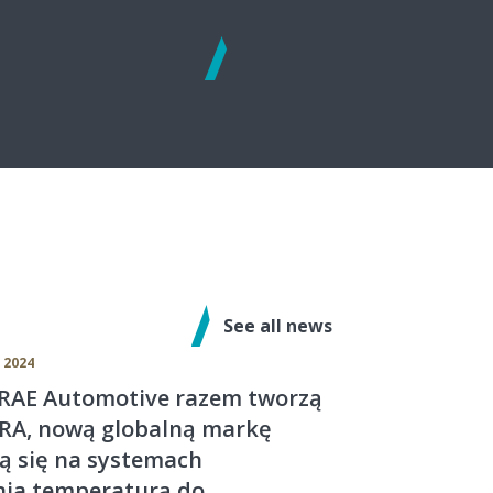
See
more
See all news
 2024
ERAE Automotive razem tworzą
TRA, nową globalną markę
ą się na systemach
nia temperaturą do