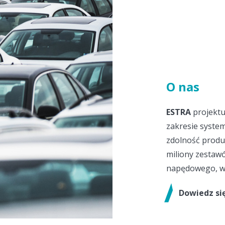
O nas
ESTRA
projektu
zakresie syste
zdolność produ
miliony zestaw
napędowego, w t
Dowiedz si