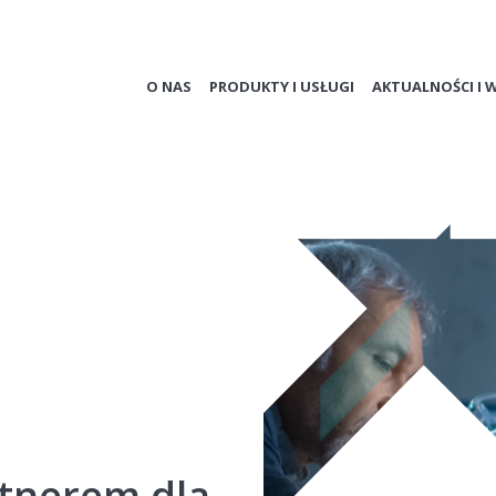
O NAS
PRODUKTY I USŁUGI
AKTUALNOŚCI I 
tnerem dla