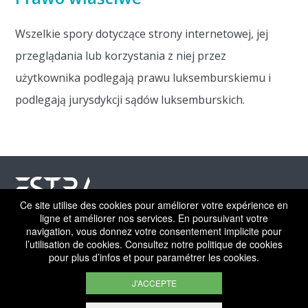
Wszelkie spory dotyczące strony internetowej, jej
przeglądania lub korzystania z niej przez
użytkownika podlegają prawu luksemburskiemu i
podlegają jurysdykcji sądów luksemburskich.
Ce site utilise des cookies pour améliorer votre expérience en
ligne et améliorer nos services. En poursuivant votre
©ESTRA 2026 | All rights reserved
navigation, vous donnez votre consentement implicite pour
l’utilisation de cookies. Consultez notre politique de cookies
pour plus d’infos et pour paramétrer les cookies.
PRACA
NOTA PRAWNA
POLITYKA PRYWATNOŚCI
POLITYKA PLIKÓW COOKIE
KONTAKT
J'ACCEPTE
Digitalised by