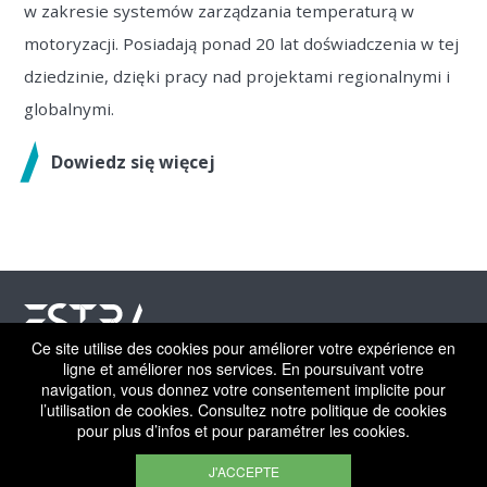
w zakresie systemów zarządzania temperaturą w
motoryzacji. Posiadają ponad 20 lat doświadczenia w tej
dziedzinie, dzięki pracy nad projektami regionalnymi i
globalnymi.
Dowiedz się więcej
Ce site utilise des cookies pour améliorer votre expérience en
ligne et améliorer nos services. En poursuivant votre
©ESTRA 2026 | All rights reserved
navigation, vous donnez votre consentement implicite pour
l’utilisation de cookies. Consultez notre politique de cookies
pour plus d’infos et pour paramétrer les cookies.
PRACA
NOTA PRAWNA
POLITYKA PRYWATNOŚCI
POLITYKA PLIKÓW COOKIE
KONTAKT
J'ACCEPTE