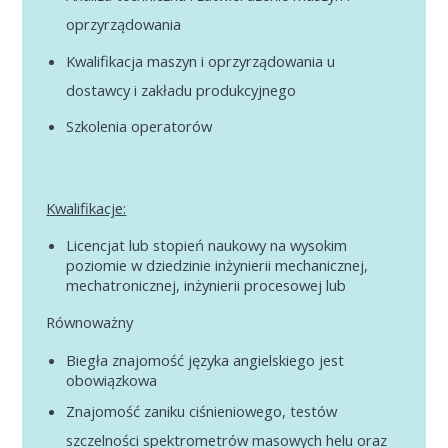
mechanics, mechanical engineering, process
oprzyrządowania
mechanics, mechanical engineering, process
engineering,
engineering,
Kwalifikacja maszyn i oprzyrządowania u
Related
dostawcy i zakładu produkcyjnego
Related
At least 1 year of experience in a similar position
Szkolenia operatorów
Min 5 years as a process engineer in the
is welcome
automotive industry
Mechanical skills
Knowledge of heat exchangers and the
Ability to read drawings, documentation
Kwalifikacje:
manufacturing process
• Willingness to develop
Licencjat lub stopień naukowy na wysokim
Know how to form aluminum pipes for heat
poziomie w dziedzinie inżynierii mechanicznej,
exchangers or aluminum machining
mechatronicznej, inżynierii procesowej lub
Mechanical skills
Równoważny
Apply
Ability to read drawings, documentation
Biegła znajomość języka angielskiego jest
obowiązkowa
*
Name
Znajomość zaniku ciśnieniowego, testów
szczelności spektrometrów masowych helu oraz