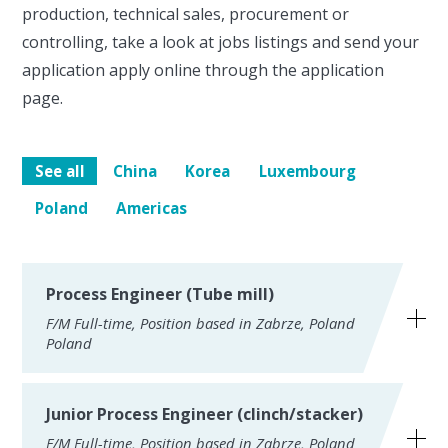
production, technical sales, procurement or
controlling, take a look at jobs listings and send your
application apply online through the application
page.
See all
China
Korea
Luxembourg
Poland
Americas
Process Engineer (Tube mill)
F/M Full-time, Position based in Zabrze, Poland
Poland
Main responsibilities:
Junior Process Engineer (clinch/stacker)
F/M Full-time, Position based in Zabrze, Poland
Performing budget estimations of tools and