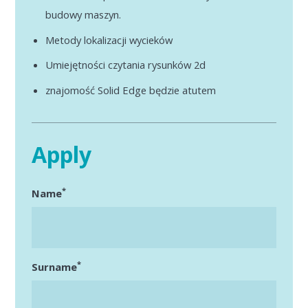
Apply
budowy maszyn.
*
Surname
*
Name
Metody lokalizacji wycieków
Umiejętności czytania rysunków 2d
znajomość Solid Edge będzie atutem
*
Email
*
Surname
Apply
Phone number
*
Email
*
Name
Phone number
*
Surname