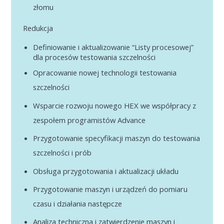
aluminum pipes for heat exchangers
will be running on time
złomu
Operator training
Participation in process optimization to ensure
Redukcja
quality improvement and cost reduction
Development of methods for measuring pipes
Operator training
Definiowanie i aktualizowanie “Listy procesowej”
Participation in the global BOP
dla procesów testowania szczelności
Participation in the global BOP
Opracowanie nowej technologii testowania
Support in the development of new heat
Support in the development of new heat
szczelności
exchangers
exchangers
Wsparcie rozwoju nowego HEX we współpracy z
Creating and updating PFMEA, control plan, job
Creating and updating PFMEA, control plan, job
zespołem programistów Advance
instructions
instructions
Przygotowanie specyfikacji maszyn do testowania
Technological support of other Estra branches
szczelności i prób
Requirements:
Obsługa przygotowania i aktualizacji układu
Requirements:
English at a level that allows for free
Przygotowanie maszyn i urządzeń do pomiaru
English at a level that allows for free
communication
czasu i działania następcze
communication
Completed higher technical studies in the field of
Analiza techniczna i zatwierdzenie maszyn i
Completed higher technical studies in the field of